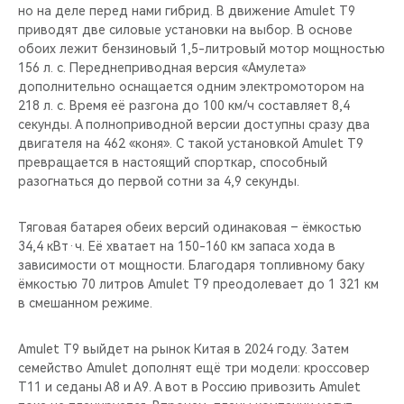
но на деле перед нами гибрид. В движение Amulet T9
приводят две силовые установки на выбор. В основе
обоих лежит бензиновый 1,5-литровый мотор мощностью
156 л. с. Переднеприводная версия «Амулета»
дополнительно оснащается одним электромотором на
218 л. с. Время её разгона до 100 км/ч составляет 8,4
секунды. А полноприводной версии доступны сразу два
двигателя на 462 «коня». С такой установкой Amulet T9
превращается в настоящий спорткар, способный
разогнаться до первой сотни за 4,9 секунды.
Тяговая батарея обеих версий одинаковая – ёмкостью
34,4 кВт·ч. Её хватает на 150-160 км запаса хода в
зависимости от мощности. Благодаря топливному баку
ёмкостью 70 литров Amulet T9 преодолевает до 1 321 км
в смешанном режиме.
Amulet T9 выйдет на рынок Китая в 2024 году. Затем
семейство Amulet дополнят ещё три модели: кроссовер
T11 и седаны А8 и А9. А вот в Россию привозить Amulet