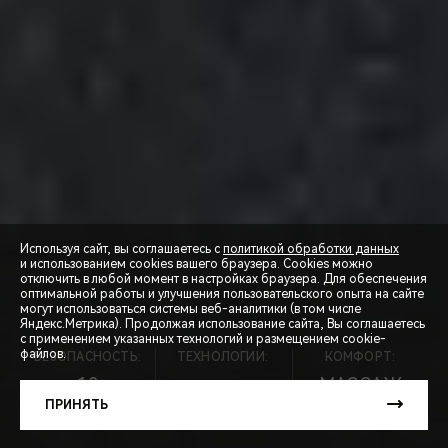
Используя сайт, вы соглашаетесь с
политикой обработки данных
и использованием cookies вашего браузера. Cookies можно
отключить в любой момент в настройках браузера. Для обеспечения
оптимальной работы и улучшения пользовательского опыта на сайте
могут использоваться системы веб-аналитики (в том числе
СПЕЦПРЕДЛОЖЕНИЯ
Яндекс.Метрика). Продолжая использование сайта, Вы соглашаетесь
с применением указанных технологий и размещением cookie-
файлов.
БЕЗОПАСНОСТЬ:
ТЕХНОЛОГИИ:
КОМФОРТ:
ЗАПИСЬ НА ТЕСТ-ДРАЙВ
10
МАССАЖ
ПОДУШЕК
8АКПП
СИДЕНИЙ
ПРИНЯТЬ
РАСЧЕТ КРЕДИТА